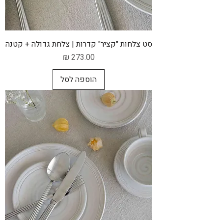
סט צלחות "קציר" קדרות | צלחת גדולה + קטנה
מחיר
הוספה לסל