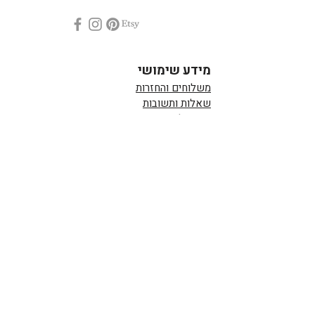
מידע שימושי
משלוחים והחזרות
שאלות ותשובות
קצת עלי
הצהרת נגישות
צור קשר
מדיניות פרטיות
חנות
מדריך לבחירת צבע
בלוג
עמוד הבית
כוסות וספלים
כוסות
ספלים
כוסות אספרסו