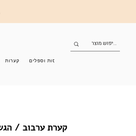
ה
כוסות וספלים
קערות
קערת ערבוב / הגש