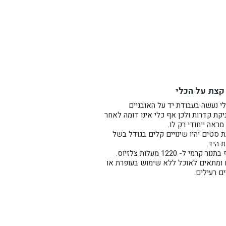
צד השני משפך קטן.
 שמחכה עם מקור פתוח לאימא
קצת על הכלי
י נעשה בעבודת יד על האובניים
ות) מחימר בז' מנוקד. מזוגג
קת קדרות ולכן אף כלי אינו דומה לאחר
מראה ייחודי רק לו.
 סטים יהיו שינויים קלים בגודל בשל
ת היד.
ר קרמי ל- 1220 מעלות צלזיוס.
 ומתאים לאוכל ללא שימוש בעופרת או
ם רעילים.