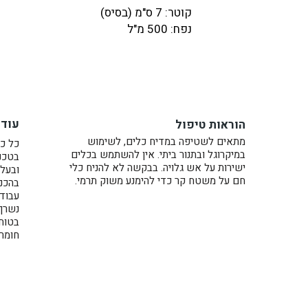
קוטר: 7 ס"מ (בסיס)
נפח: 500 מ"ל
* ניתן להזמין עם או בלי צלחת להגשה.
לקערה ידית קטנה ואלגנטית בצד אחד. ב
הקערה במראה של ציפור קטנה כמו גוזל
עוד 
הוראות טיפול
שתאכיל אותו.
מתאים לשטיפה במדיח כלים, לשימוש
כל כל
כל כלי נעשה בעבודת יד על האובניים (קדר
במיקרוגל ובתנור ביתי. אין להשתמש בכלים
בטכני
בצבע לבן מבריק.
ישירות על אש גלויה. בבקשה לא להניח כלי
ובעל 
חם על משטח קר כדי להימנע משוק תרמי.
בהכנת
עוד בקולקציה קערה גדולה >>
עבוד
נשרף בתנו
בטוח
חומרי