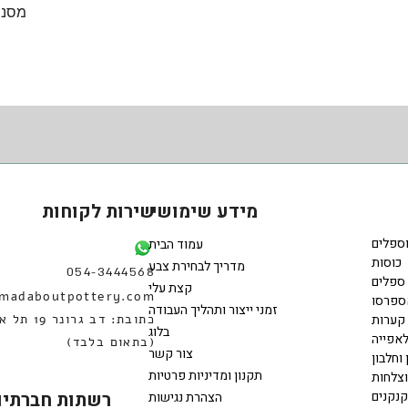
תצוגה מהירה
מסננ
מידע שימושי
שירות לקוחות
וספלים
עמוד הבית
כוסות
מדריך לבחירת צבע
054-3444568
ספלים
קצת עלי
madaboutpottery.com
ספרסו
זמני ייצור ותהליך העבודה
קערות
כתובת: דב גרונר 
בלוג
אפייה
(בתאום בלבד)
צור קשר
 וחלבון
תקנון ומדיניות פרטיות
וצלחות
קנקנים
רשתות חברתיו
הצהרת נגישות