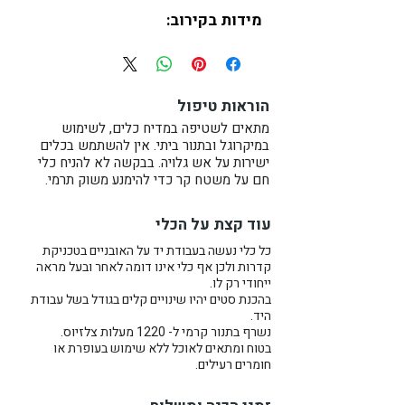
מידות בקירוב:
גובה: 7 ס"מ
קוטר: 14 ס"מ
נפח:
600 מ"ל
(מלא עד השפה)
הוראות טיפול
המחיר הנו לקערה אחת.
מתאים לשטיפה במדיח כלים, לשימוש
במיקרוגל ובתנור ביתי. אין להשתמש בכלים
ישירות על אש גלויה. בבקשה לא להניח כלי
הן יהיו נהדרות כקערות קרמיקה
חם על משטח קר כדי להימנע משוק תרמי.
לקורנפלקס, דייסה, גרנולה, סלט אישי,
מרק, מנות אורז ונודלס או לקינוח.
עוד קצת על הכלי
כל קערה נעשית בעבודת יד על
כל כלי נעשה בעבודת יד על האובניים בטכניקת
האובניים בטכניקת קדרות. פנים
קדרות ולכן אף כלי אינו דומה לאחר ובעל מראה
הקערה מזוגג בגלזורה לבנה מבריקה
ייחודי רק לו.
בהכנת סטים יהיו שינויים קלים בגודל בשל עבודת
והחוץ נשאר ללא זיגוג ומשאיר את
היד.
המראה הטבעי והארצי של החימר
נשרף בתנור קרמי ל- 1220 מעלות צלזיוס.
השרוף.
בטוח ומתאים לאוכל ללא שימוש בעופרת או
חומרים רעילים.