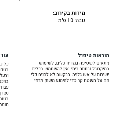
מידות בקירוב:
גובה: 10 ס"מ
קוטר: 7.5 ס"מ
נפח: 300 מ"ל (מלא עד השפה)
זאת יכולה להיות מתנה נהדרת לחנוכת בי
עוד 
הוראות טיפול
תה או קפה, או אולי סתם פינוק נחמד לע
מתאים לשטיפה במדיח כלים, לשימוש
כל כל
במיקרוגל ובתנור ביתי. אין להשתמש בכלים
בטכני
ישירות על אש גלויה. בבקשה לא להניח כלי
ובעל 
חם על משטח קר כדי להימנע משוק תרמי.
בהכנת
עבוד
נשרף בתנו
בטוח
חומרי