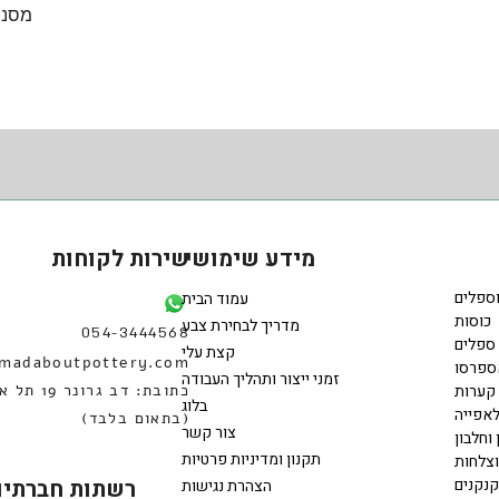
תצוגה מהירה
מסננ
מידע שימושי
שירות לקוחות
וספלים
עמוד הבית
כוסות
מדריך לבחירת צבע
054-3444568
ספלים
קצת עלי
madaboutpottery.com
ספרסו
זמני ייצור ותהליך העבודה
קערות
כתובת: דב גרונר 
בלוג
אפייה
(בתאום בלבד)
צור קשר
 וחלבון
תקנון ומדיניות פרטיות
וצלחות
קנקנים
רשתות חברתיו
הצהרת נגישות