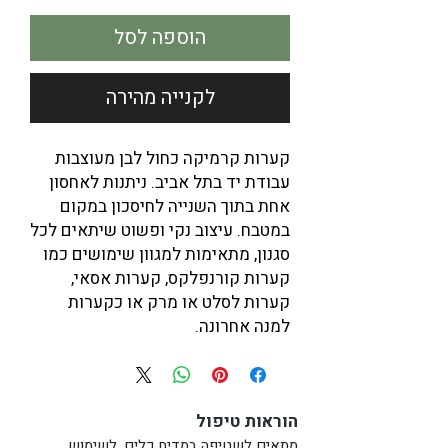
הוספה לסל
לקנייה מהירה
קערות קרמיקה כחול לבן מעוצבות
עבודת יד בתל אביב. ניתנות לאחסון
אחת בתוך השנייה לחיסכון במקום
במטבח. עיצוב נקי ופשוט שיתאים לכל
סגנון, מתאימות למגוון שימושים כמו
קערות קורנפלקס, קערות אסאי,
קערות לסלט או מרק או כקערות
למנה אחרונה.
מידות בקירוב:
גובה: ½ 4 ס"מ
הוראות טיפול
קוטר: 16 ס"מ
נפח:
400 מ"ל
(מלא עד השפה)
מתאים לשטיפה במדיח כלים, לשימוש