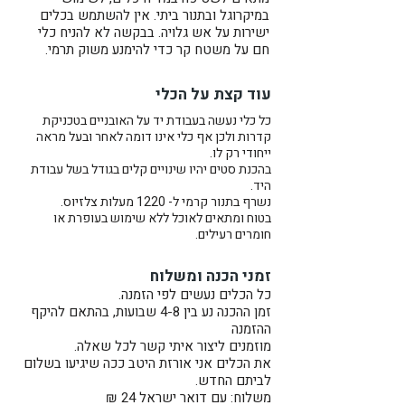
במיקרוגל ובתנור ביתי. אין להשתמש בכלים
המחיר הנו לקערה אחת.
ישירות על אש גלויה. בבקשה לא להניח כלי
כל קערה נעשית בעבודת יד על
חם על משטח קר כדי להימנע משוק תרמי.
האובניים בטכניקת קדרות.
עוד קצת על הכלי
כל כלי נעשה בעבודת יד על האובניים בטכניקת
קדרות ולכן אף כלי אינו דומה לאחר ובעל מראה
ייחודי רק לו.
בהכנת סטים יהיו שינויים קלים בגודל בשל עבודת
היד.
נשרף בתנור קרמי ל- 1220 מעלות צלזיוס.
בטוח ומתאים לאוכל ללא שימוש בעופרת או
חומרים רעילים.
זמני הכנה ומשלוח
כל הכלים נעשים לפי הזמנה.
זמן ההכנה נע בין 4-8 שבועות, בהתאם להיקף
ההזמנה
מוזמנים ליצור איתי קשר לכל שאלה.
את הכלים אני אורזת היטב ככה שיגיעו בשלום
לביתם החדש.
משלוח: עם דואר ישראל 24 ₪