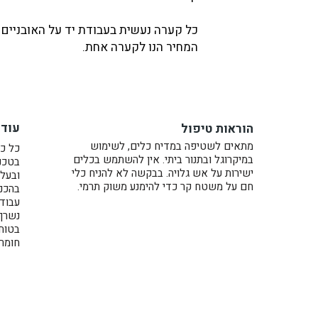
כל קערה נעשית בעבודת יד על האובניים 
המחיר הנו לקערה אחת.
עוד 
הוראות טיפול
מתאים לשטיפה במדיח כלים, לשימוש
כל כל
במיקרוגל ובתנור ביתי. אין להשתמש בכלים
בטכני
ישירות על אש גלויה. בבקשה לא להניח כלי
ובעל 
חם על משטח קר כדי להימנע משוק תרמי.
בהכנת
עבוד
נשרף בתנו
בטוח
חומרי