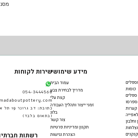
תצוגה מהירה
מסננ
מידע שימושי
שירות לקוחות
וספלים
עמוד הבית
כוסות
מדריך לבחירת צבע
054-3444568
ספלים
קצת עלי
madaboutpottery.com
ספרסו
זמני ייצור ותהליך העבודה
קערות
כתובת: דב גרונר 
בלוג
אפייה
(בתאום בלבד)
צור קשר
 וחלבון
תקנון ומדיניות פרטיות
וצלחות
קנקנים
רשתות חברתיו
הצהרת נגישות