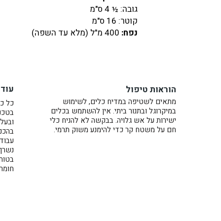
גובה: ½ 4 ס"מ
קוטר: 16 ס"מ
נפח:
400 מ"ל
(מלא עד השפה)
המחיר הנו לקערה אחת.
הן יהיו נהדרות כקערות קרמיקה לקורנפלקס
מרק, מנות אורז ונודלס או לקינוח.
עוד 
הוראות טיפול
כל קערה נעשית בעבודת יד על האובניים 
מתאים לשטיפה במדיח כלים, לשימוש
כל כל
במיקרוגל ובתנור ביתי. אין להשתמש בכלים
בטכני
מתלבטים איזה צבע לקנות? למידע נוסף כ
ישירות על אש גלויה. בבקשה לא להניח כלי
ובעל 
חם על משטח קר כדי להימנע משוק תרמי.
בהכנת
עבוד
נשרף בתנו
בטוח
חומרי