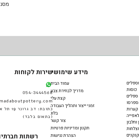
תצוגה מהירה
מסננ
מידע שימושי
שירות לקוחות
וספלים
עמוד הבית
כוסות
מדריך לבחירת צבע
054-3444568
ספלים
קצת עלי
madaboutpottery.com
ספרסו
זמני ייצור ותהליך העבודה
קערות
כתובת: דב גרונר 
בלוג
אפייה
(בתאום בלבד)
צור קשר
 וחלבון
תקנון ומדיניות פרטיות
וצלחות
קנקנים
רשתות חברתיו
הצהרת נגישות