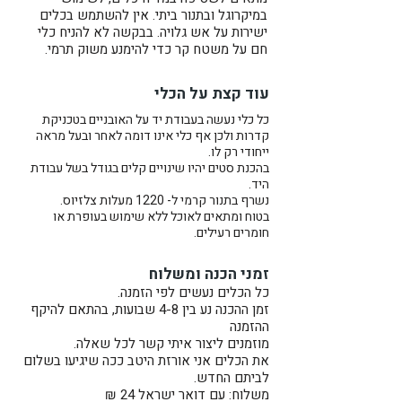
במיקרוגל ובתנור ביתי. אין להשתמש בכלים
ישירות על אש גלויה. בבקשה לא להניח כלי
מידות בקירוב:
חם על משטח קר כדי להימנע משוק תרמי.
גובה: 4.5 ס"מ
קוטר: 14 ס"מ
עוד קצת על הכלי
נפח:
300 מ"ל
(מלא עד השפה)
כל כלי נעשה בעבודת יד על האובניים בטכניקת
קדרות ולכן אף כלי אינו דומה לאחר ובעל מראה
כל קערה נעשית בעבודת יד על
ייחודי רק לו.
בהכנת סטים יהיו שינויים קלים בגודל בשל עבודת
האובניים מחימר אפור מחוספס.
היד.
החלק הפנימי מזוגג מבפנים בלבן
נשרף בתנור קרמי ל- 1220 מעלות צלזיוס.
אוף-וויט והחוץ נשאר טבעי ללא זיגוג.
בטוח ומתאים לאוכל ללא שימוש בעופרת או
חומרים רעילים.
המחיר הוא לקערה אחת.
זמני הכנה ומשלוח
קערת קרמיקה מהממת זו יכולה
כל הכלים נעשים לפי הזמנה.
להיות המתנה המושלמת ליום האם,
זמן ההכנה נע בין 4-8 שבועות, בהתאם להיקף
מתנה לחתונה, מתנה לחנוכת בית,
ההזמנה
מתנה מיוחדת ליקירכם, או פשוט
מוזמנים ליצור איתי קשר לכל שאלה.
את הכלים אני אורזת היטב ככה שיגיעו בשלום
פינוק לעצמכם.
לביתם החדש.
משלוח: עם דואר ישראל 24 ₪