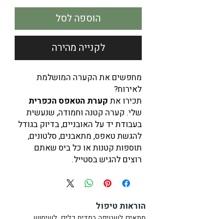
הוספה לסל
לקנייה מהירה
מחפשים את הקערה המושלמת
לאירוח?
תכירו את
קערת הטאפס הכפרית
שלי. קערה קטנה וחמודה, שנעשית
בעבודת יד על האובניים, בדיוק בגודל
להגשת טאפס, מתאבנים, סלטונים,
תוספות קטנות או כל ביס שאתם
רוצים להגיש בסטייל.
הקערה עשויה מחומר אפור כפרי
וניתן לבחור אותה ב־
6 צבעים שונים
.
עמידה לחום, נכנסת לתנור ומתאימה
הוראות טיפול
גם לקינוחים אישיים כמו קרם ברולה
או קובלר אפרסקים אישי.
מתאים לשטיפה במדיח כלים, לשימוש