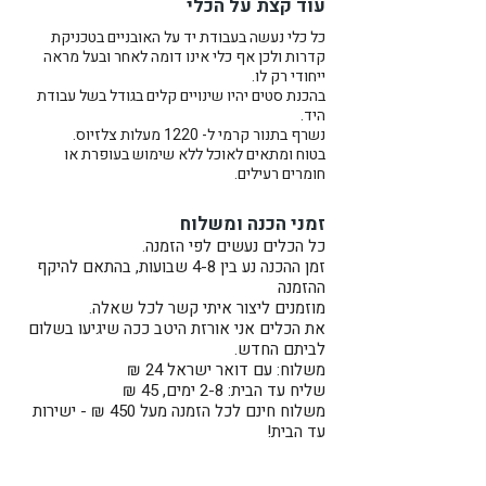
עוד קצת על הכלי
יד על האובניים, ייתכנו שינויים קלים
כל כלי נעשה בעבודת יד על האובניים בטכניקת
וייחודיים בגוון או במידות המדויקות.
קדרות ולכן אף כלי אינו דומה לאחר ובעל מראה
ייחודי רק לו.
בהכנת סטים יהיו שינויים קלים בגודל בשל עבודת
היד.
נשרף בתנור קרמי ל- 1220 מעלות צלזיוס.
בטוח ומתאים לאוכל ללא שימוש בעופרת או
חומרים רעילים.
זמני הכנה ומשלוח
כל הכלים נעשים לפי הזמנה.
זמן ההכנה נע בין 4-8 שבועות, בהתאם להיקף
ההזמנה
מוזמנים ליצור איתי קשר לכל שאלה.
את הכלים אני אורזת היטב ככה שיגיעו בשלום
לביתם החדש.
משלוח: עם דואר ישראל 24 ₪
שליח עד הבית: 2-8 ימים, 45 ₪
משלוח חינם לכל הזמנה מעל 450 ₪ - ישירות
עד הבית!