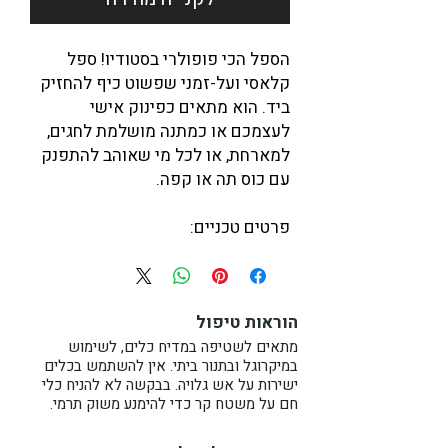
הספל הכי פופולרי בסטודיו! ספל
קלאסי ועל-זמני שפשוט כיף להחזיק
ביד. הוא מתאים כפינוק אישי
לעצמכם או כמתנה מושלמת לחגים,
למארחת, או לכל מי שאוהב להתפנק
עם כוס תה או קפה.
פרטים טכניים:
המחיר עבור ספל אחד.
גובה: כ-10 ס"מ
קוטר: כ-8 ס"מ
הוראות טיפול
נפח: כ-300 מ"ל (עד השפה)
זמין במלאי ומוכן למשלוח.
מתאים לשטיפה במדיח כלים, לשימוש
במיקרוגל ובתנור ביתי. אין להשתמש בכלים
להזמנת סט גדול יותר מוזמנים
ישירות על אש גלויה. בבקשה לא להניח כלי
ליצור קשר איתי.
חם על משטח קר כדי להימנע משוק תרמי.
הערה: מכיוון שכל ספל נוצר בעבודת