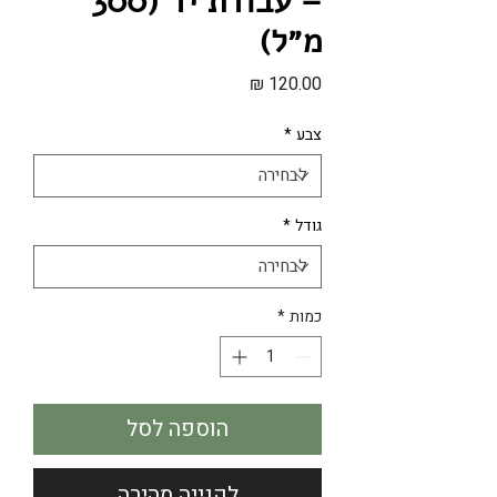
– עבודת יד (300
מ״ל)
מחיר
צבע
*
גודל
*
כמות
*
הוספה לסל
לקנייה מהירה