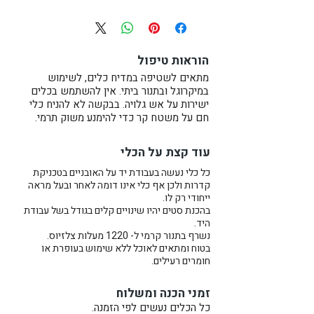
זאת יכולה להיות מתנה מקורית
לחנוכת בית, מתנה לזוג טרי, מתנה
מיוחדת לאהובך, או פשוט פינוק
הוראות טיפול
לעצמך.
מתאים לשטיפה במדיח כלים, לשימוש
במיקרוגל ובתנור ביתי. אין להשתמש בכלים
זמן ייצור 2-3 שבועות. דברו איתי אם
ישירות על אש גלויה. בבקשה לא להניח כלי
דחוף.
חם על משטח קר כדי להימנע משוק תרמי.
מגש הקרמיקה עשוי מחימר אפור
עוד קצת על הכלי
מחוספס עליו מוטבע טקסטורה
כל כלי נעשה בעבודת יד על האובניים בטכניקת
פרחונית ומזוגג בזיגוג לבן- אוף וויט
קדרות ולכן אף כלי אינו דומה לאחר ובעל מראה
כפרי.
ייחודי רק לו.
בהכנת סטים יהיו שינויים קלים בגודל בשל עבודת
היד.
מידות בקירוב:
נשרף בתנור קרמי ל- 1220 מעלות צלזיוס.
אורך: 29 ס"מ
בטוח ומתאים לאוכל ללא שימוש בעופרת או
חומרים רעילים.
רוחב: 14 ס"מ
זמני הכנה ומשלוח
כל הכלים נעשים לפי הזמנה.