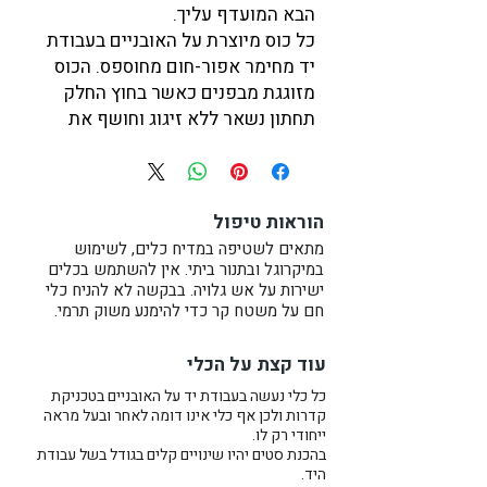
הבא המועדף עליך.
כל כוס מיוצרת על האובניים בעבודת
יד מחימר אפור-חום מחוספס. הכוס
מזוגגת מבפנים כאשר בחוץ החלק
תחתון נשאר ללא זיגוג וחושף את
היופי הטבעי של החימר האפור.
מידות בקירוב:
גובה: 10 ס"מ
הוראות טיפול
קוטר: 7.5 ס"מ
נפח: 300 מ"ל (מלא עד השפה)
מתאים לשטיפה במדיח כלים, לשימוש
במיקרוגל ובתנור ביתי. אין להשתמש בכלים
ישירות על אש גלויה. בבקשה לא להניח כלי
הכוסות מושלמות לשתיית קפה, תה,
חם על משטח קר כדי להימנע משוק תרמי.
מים ואפילו יין.
מותאם למחזיק הכוסות של הרכב.
עוד קצת על הכלי
אפשר לערבב ולהתאים בין צבעים
כל כלי נעשה בעבודת יד על האובניים בטכניקת
לסט צבעוני.
קדרות ולכן אף כלי אינו דומה לאחר ובעל מראה
המחיר הוא לכוס אחת
ייחודי רק לו.
בהכנת סטים יהיו שינויים קלים בגודל בשל עבודת
לקניית סט שלם
היד.