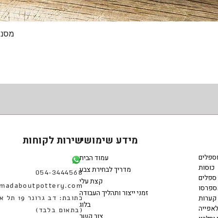
תצוגה מהירה
מסננ
מידע שימושי
שירות לקוחות
וספלים
עמוד הבית
כוסות
מדריך לבחירת צבע
054-3444568
ספלים
קצת עלי
madaboutpottery.com
ספרסו
זמני ייצור ותהליך העבודה
קערות
כתובת: דב גרונר 
בלוג
אפייה
(בתאום בלבד)
צור קשר