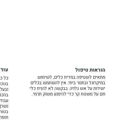
עוד 
הוראות טיפול
מתאים לשטיפה במדיח כלים, לשימוש
כל כל
במיקרוגל ובתנור ביתי. אין להשתמש בכלים
בטכני
ישירות על אש גלויה. בבקשה לא להניח כלי
ובעל 
חם על משטח קר כדי להימנע משוק תרמי.
בהכנת
עבוד
נשרף בתנו
בטוח
חומרי