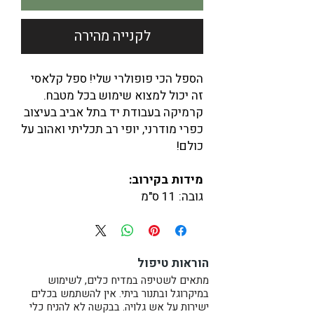
לקנייה מהירה
הספל הכי פופולרי שלי! ספל קלאסי
זה יכול למצוא שימוש בכל מטבח.
קרמיקה בעבודת יד בתל אביב בעיצוב
כפרי מודרני, יופי רב תכליתי ואהוב על
כולם!
מידות בקירוב:
גובה: 11 ס"מ
קוטר: 8 ס"מ
נפח: 450 מ"ל (מלא עד השפה)
הוראות טיפול
לא משנה מה תבחר, זכור שהדבר
החשוב ביותר הוא שהמתנה מגיעה
מתאים לשטיפה במדיח כלים, לשימוש
במיקרוגל ובתנור ביתי. אין להשתמש בכלים
מהלב.
ישירות על אש גלויה. בבקשה לא להניח כלי