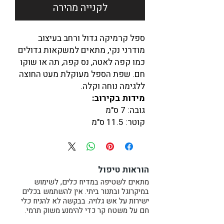
לקנייה מהירה
ספל קרמיקה גדול ורחב בעיצוב
מודרני נקי, מתאים למשקאות גדולים
כמו קפה לאטה, נס קפה, תה או שוקו
חם. שפת הספל מעוקלת מעט החוצה
ללגימה נוחה וקלה.
מידות בקירוב:
גובה: 7 ס"מ
קוטר: 11.5 ס"מ
נפח: 350 מ"ל (מלא עד השפה).
כל כוס נעשית בעבודת יד על
הוראות טיפול
האובניים, קדרות, מחימר לבן-בז'
מנוקד, הכוס בעלת בסיס מעוצב ויציב,
מתאים לשטיפה במדיח כלים, לשימוש
במיקרוגל ובתנור ביתי. אין להשתמש בכלים
מזוגגת בגלזורה לבנה מבריקה.
ישירות על אש גלויה. בבקשה לא להניח כלי
יכול להיות כמתנה נהדרת לאוהבי
חם על משטח קר כדי להימנע משוק תרמי.
קפה או פינוק נחמד לעצמך.