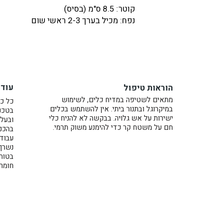
קוטר: 8.5 ס"מ (בסיס)
נפח: מכיל בערך 2-3 ראשי שום
עוד בקולקציה:
כלי סוכר
כל כלי נעשה בעבודת קדרות על האובניים,
אוורור ומגיע עם מכסה.
עוד 
הוראות טיפול
יכול להיות מתנה יפה לאנשים שאוהבים 
מתאים לשטיפה במדיח כלים, לשימוש
* המחיר הנו לכלי אחד.
כל כל
במיקרוגל ובתנור ביתי. אין להשתמש בכלים
בטכני
ישירות על אש גלויה. בבקשה לא להניח כלי
ובעל 
חם על משטח קר כדי להימנע משוק תרמי.
בהכנת
עבוד
נשרף בתנו
בטוח
חומרי