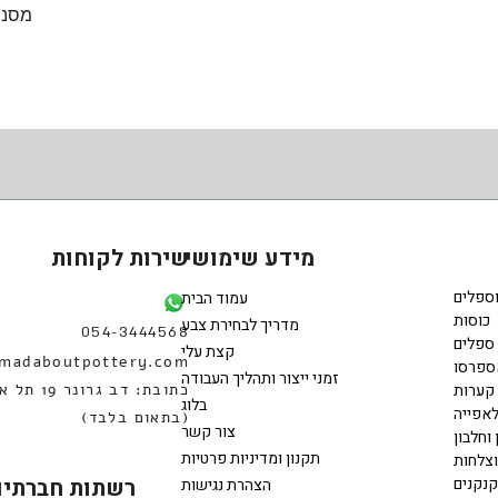
תצוגה מהירה
מסננ
מידע שימושי
שירות לקוחות
וספלים
עמוד הבית
כוסות
מדריך לבחירת צבע
054-3444568
ספלים
קצת עלי
madaboutpottery.com
ספרסו
זמני ייצור ותהליך העבודה
קערות
כתובת: דב גרונר 
בלוג
אפייה
(בתאום בלבד)
צור קשר
 וחלבון
תקנון ומדיניות פרטיות
וצלחות
קנקנים
רשתות חברתיו
הצהרת נגישות