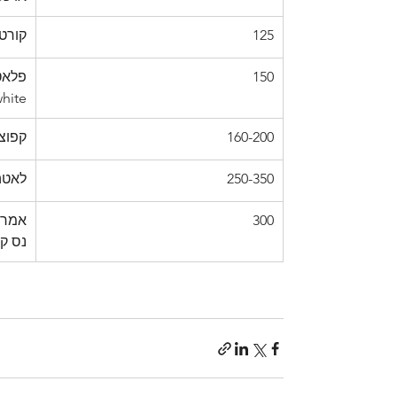
125
קורט
150
hite)
160-200
קפוצ'
250-350
לאטה
300
אמריק
נס ק