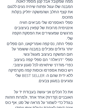
ממה שמקובל אבל קטן מספל לאטה. 
המבנה שלו עגול ופתוח שיהיה נעים ללגום 
את קצף החלב ושהמשקה יחליק בקלות 
מהכוס.
ספלי האספרסו שלי מביאים חוויה 
אינטימית מרוכזת של קפאין בעיצובים 
מרגשים שמעשירים את הפסקת הקפה 
שלי. 
ספלי התה, נס קפה ואמריקאנו, הם ספלים 
יותר גדולים ומכילים במבנה ששומר על 
חום המשקה בעיצוב מעוגל ונשי. 
ספלי "דניאלה" הם ספלי קפה בעיצוב 
כפרי-מודרני שיתאימו לכל סגנון עיצובי.
ויש כוסות אספרסו וכוסות קפה מקרמיקה 
ללא ידית שהם ה- BEST SELLER שלי 
ומגיעים במגוון צבעים. 
את כל הכלים אני עושה בעבודת יד על 
האובניים (קדרות) אחד אחד, ולמרות הזהות 
בגודל כדי לשמור על מראה של סט, אף כוס 
אינה דומה לאחרת ובעלת אופי ייחודי 